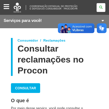
COORDENAÇÃO
COORDENAÇÃO ESTADUAL DE PROTEÇÃO
ESTADUAL
E DEFESA DO CONSUMIDOR - PROCON-PR
DE
PROTEÇÃO
E
Serviços para você!
DEFESA
DO
CONSUMIDOR
-
PROCON-
PR
Consumidor
Reclamações
Consultar
s
reclamações no
Procon
CONSULTAR
O que é
Por meio desse serviço, você pode consultar o