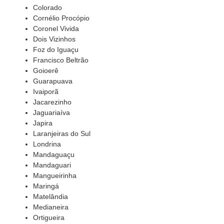
Colorado
Cornélio Procópio
Coronel Vivida
Dois Vizinhos
Foz do Iguaçu
Francisco Beltrão
Goioerê
Guarapuava
Ivaiporã
Jacarezinho
Jaguariaíva
Japira
Laranjeiras do Sul
Londrina
Mandaguaçu
Mandaguari
Mangueirinha
Maringá
Matelândia
Medianeira
Ortigueira