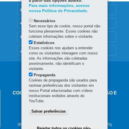
a partir das opções abaixo.
Para mais informações, acesse
DENUNCIE CORRUPÇÃO
nossa Política de Privacidade.
Necessários
OUVIDORIA
Sem esse tipo de cookie, nosso portal não
funciona plenamente. Esses cookies não
coletam informações sobre o visitante.
TRANSPARÊNCIA INSTITUCIONAL
Estatísticos
Esses cookies nos ajudam a entender
MAPA DO SITE
como os visitantes interagem com nosso
site. As informações são coletadas
anonimamente, não identificam o
visitante.
Navegação
Propaganda
principal
Cookies de propaganda são usados para
rastrear preferências dos visitantes em
Procon
nosso Portal relacionadas com vídeos
COORDENAÇÃO ESTADUAL DE PROTEÇÃO E
institucionais exibidos através do
DEFESA DO CONSUMIDOR
YouTube.
PROCON-PR.
Salvar preferências
Rua Emiliano Perneta, 47 - Centro
80010-050
-
Curitiba
-
PR
MAPA
0800-041-1512 (Atendimento Telefônico das 09h às 17h)
Rejeitar todos os cookies não-