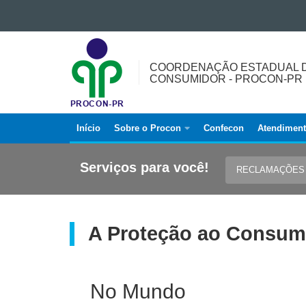
Ir para o conteúdo
COORDENAÇÃO
Ir para a navegação
ESTADUAL
Ir para a busca
COORDENAÇÃO ESTADUAL D
DE
Mapa do site
CONSUMIDOR - PROCON-PR
PROTEÇÃO
E
DEFESA
Início
Sobre o Procon
Confecon
Atendimen
Navegação
DO
principal
CONSUMIDOR
Serviços para você!
RECLAMAÇÕE
-
Procon
PROCON-
PR
A Proteção ao Consum
No Mundo