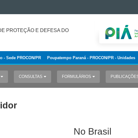
E PROTEÇÃO E DEFESA DO
to - Sede PROCON/PR
Poupatempo Paraná - PROCON/PR - Unidades
S
CONSULTAS
FORMULÁRIOS
PUBLICAÇÕE
idor
No Brasil