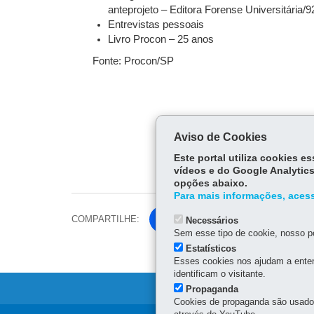
anteprojeto – Editora Forense Universitária/9
Entrevistas pessoais
Livro Procon – 25 anos
Fonte: Procon/SP
Aviso de Cookies
Este portal utiliza cookies 
vídeos e do Google Analytics
opções abaixo.
Para mais informações, acess
COMPARTILHE:
Fa
Necessários
Sem esse tipo de cookie, nosso po
ce
Tw
Estatísticos
bo
Esses cookies nos ajudam a enten
itt
ok
identificam o visitante.
er
Propaganda
Cookies de propaganda são usados 