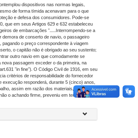
contemplou dispositivos nas normas legais,
mesmo de forma tímida acenavam para o que
oteção e defesa dos consumidores. Pode-se
40, que em seus Artigos 629 e 632 estabeleceu
geiros de embarcações ".....Interrompendo-se a
 demora de conserto de navio, o passageiro
 pagando o preço correspondente à viagem
nserto, o capitão não é obrigado ao seu sustento;
ontrar outro navio em que comodamente se
da nova passagem exceder o da primeira, na
rt.631 "in fine"). O Código Civil de 1916, em seu
cia critérios de responsabilidade do fornecedor
is e execução responderá, durante 5 (cinco) anos,
abalho, assim em razão dos materiais, como do
, não o achando firme, preveniu em tempo o dono