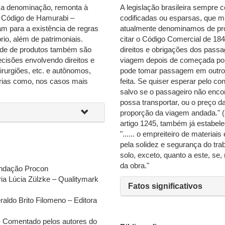
a denominação, remonta à
A legislação brasileira sempre 
do Código de Hamurabi –
codificadas ou esparsas, que 
am para a existência de regras
atualmente denominamos de pr
rio, além de patrimoniais.
citar o Código Comercial de 18
dade de produtos também são
direitos e obrigações dos passa
isões envolvendo direitos e
viagem depois de começada por
cirurgiões, etc. e autônomos,
pode tomar passagem em outro,
rias como, nos casos mais
feita. Se quiser esperar pelo co
salvo se o passageiro não enc
possa transportar, ou o preço 
proporção da viagem andada." (a
artigo 1245, também já estabele
"...... o empreiteiro de materia
pela solidez e segurança do tr
solo, exceto, quanto a este, se
da obra."
undação Procon
ia Lúcia Zülzke – Qualitymark
Fatos significativos
aldo Brito Filomeno – Editora
- Comentado pelos autores do