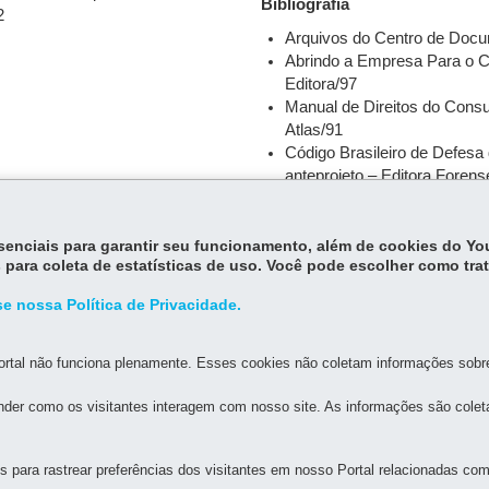
Bibliografia
2
Arquivos do Centro de Doc
Abrindo a Empresa Para o C
Editora/97
Manual de Direitos do Consu
Atlas/91
Código Brasileiro de Defes
anteprojeto – Editora Forens
Entrevistas pessoais
Livro Procon – 25 anos
essenciais para garantir seu funcionamento, além de cookies do Y
Fonte: Procon/SP
 para coleta de estatísticas de uso. Você pode escolher como tra
e nossa Política de Privacidade.
rtal não funciona plenamente. Esses cookies não coletam informações sobre 
der como os visitantes interagem com nosso site. As informações são cole
MAPA DO SITE
DENUNCIE CORRUPÇÃO
para rastrear preferências dos visitantes em nosso Portal relacionadas com 