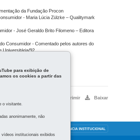
umentação da Fundação Procon
onsumidor - Maria Lúcia Zülzke – Qualitymark
midor - José Geraldo Brito Filomeno – Editora
a do Consumidor - Comentado pelos autores do
e Universitária/92
ouTube para exibição de
tamos os cookies a partir das
Voltar
Início
Imprimir
Baixar
o visitante.
tadas anonimamente, não
OUVIDORIA
TRANSPARÊNCIA INSTITUCIONAL
vídeos institucionais exibidos