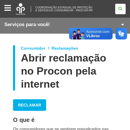
COORDENAÇÃO
COORDENAÇÃO ESTADUAL DE PROTEÇÃO
ESTADUAL
E DEFESA DO CONSUMIDOR - PROCON-PR
DE
PROTEÇÃO
E
Serviços para você!
DEFESA
DO
CONSUMIDOR
-
PROCON-
PR
Consumidor
Reclamações
Abrir reclamação
s
no Procon pela
internet
RECLAMAR
O que é
Os consumidores que se sentirem prejudicados nas