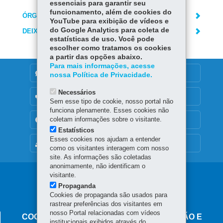
essenciais para garantir seu
funcionamento, além de cookies do
ÓRGÃO RESPONSÁVEL
YouTube para exibição de vídeos e
do Google Analytics para coleta de
DEIXE SUA OPINIÃO
estatísticas de uso. Você pode
escolher como tratamos os cookies
a partir das opções abaixo.
Para mais informações, acesse
DENUNCIE CORRUPÇÃO
nossa Política de Privacidade.
Necessários
OUVIDORIA
Sem esse tipo de cookie, nosso portal não
funciona plenamente. Esses cookies não
coletam informações sobre o visitante.
TRANSPARÊNCIA INSTITUCIONAL
Estatísticos
Esses cookies nos ajudam a entender
MAPA DO SITE
como os visitantes interagem com nosso
site. As informações são coletadas
anonimamente, não identificam o
visitante.
Navegação
Propaganda
principal
Cookies de propaganda são usados para
rastrear preferências dos visitantes em
Procon
nosso Portal relacionadas com vídeos
COORDENAÇÃO ESTADUAL DE PROTEÇÃO E
institucionais exibidos através do