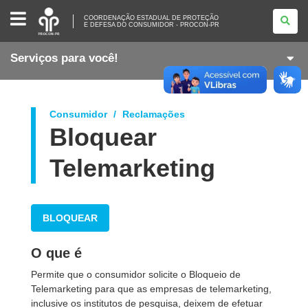
COORDENAÇÃO
COORDENAÇÃO ESTADUAL DE PROTEÇÃO
ESTADUAL
E DEFESA DO CONSUMIDOR - PROCON-PR
DE
PROTEÇÃO
E
Serviços para você!
DEFESA
DO
CONSUMIDOR
-
PROCON-
PR
Consumidor
Reclamações
Bloquear
s
Telemarketing
BLOQUEAR
O que é
Permite que o consumidor solicite o Bloqueio de
Telemarketing para que as empresas de telemarketing,
inclusive os institutos de pesquisa, deixem de efetuar