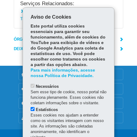
Serviços Relacionados:
Consultar Cadastro de Bloqueio de
Aviso de Cookies
Telemarketing
Este portal utiliza cookies
essenciais para garantir seu
funcionamento, além de cookies do
ÓRGÃO RESPONSÁVEL
YouTube para exibição de vídeos e
do Google Analytics para coleta de
DEIXE SUA OPINIÃO
estatísticas de uso. Você pode
escolher como tratamos os cookies
a partir das opções abaixo.
Para mais informações, acesse
DENUNCIE CORRUPÇÃO
nossa Política de Privacidade.
Necessários
OUVIDORIA
Sem esse tipo de cookie, nosso portal não
funciona plenamente. Esses cookies não
coletam informações sobre o visitante.
TRANSPARÊNCIA INSTITUCIONAL
Estatísticos
Esses cookies nos ajudam a entender
MAPA DO SITE
como os visitantes interagem com nosso
site. As informações são coletadas
anonimamente, não identificam o