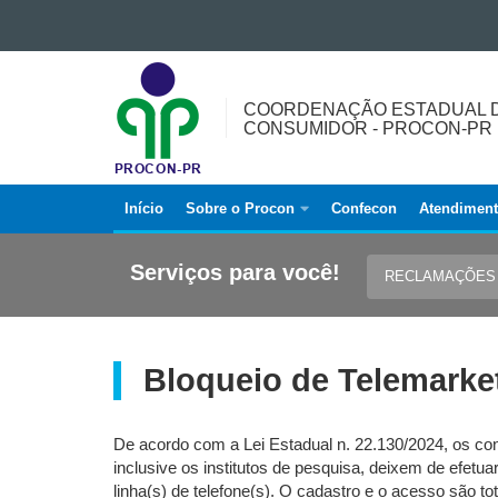
Ir para o conteúdo
COORDENAÇÃO
Ir para a navegação
ESTADUAL
Ir para a busca
COORDENAÇÃO ESTADUAL D
DE
Mapa do site
CONSUMIDOR - PROCON-PR
PROTEÇÃO
E
DEFESA
Início
Sobre o Procon
Confecon
Atendimen
Navegação
DO
principal
CONSUMIDOR
Serviços para você!
RECLAMAÇÕE
-
Procon
PROCON-
PR
Bloqueio de Telemarke
De acordo com a Lei Estadual n. 22.130/2024, os co
inclusive os institutos de pesquisa, deixem de efet
linha(s) de telefone(s). O cadastro e o acesso são to