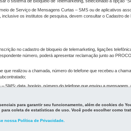
ssar o sistema de Bloqueio de Telemarketing, selecionado a opção “
 meio de Serviço de Mensagens Curtas – SMS ou de aplicativos asso
inclusive os institutos de pesquisa, devem consultar o Cadastro de B
inscrição no cadastro de bloqueio de telemarketing, ligações telef
orrespondente número, poderá apresentar reclamação junto ao PR
lefone que realizou a chamada, número do telefone que recebeu a ch
subcontratado;
as – SMS: data, horário, número do telefone que enviou a mensage
o fornecedor subcontratado e cópia da captura da tela.
 do telefone que enviou a mensagem, número do telefone que recebeu 
essenciais para garantir seu funcionamento, além de cookies do Y
da captura da tela.
 para coleta de estatísticas de uso. Você pode escolher como tra
e nossa Política de Privacidade.