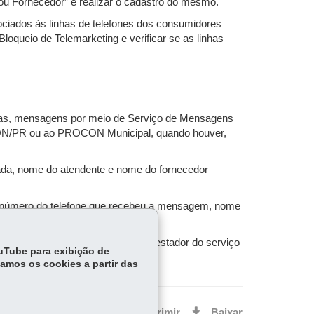
Sou Fornecedor” e realizar o cadastro do mesmo.
ciados às linhas de telefones dos consumidores
loqueio de Telemarketing e verificar se as linhas
ônicas, mensagens por meio de Serviço de Mensagens
OCON/PR ou ao PROCON Municipal, quando houver,
amada, nome do atendente e nome do fornecedor
m, número do telefone que recebeu a mensagem, nome
a mensagem, nome do fornecedor prestador do serviço
ouTube para exibição de
tamos os cookies a partir das
Voltar
Início
Imprimir
Baixar