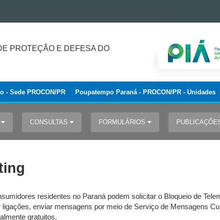
E PROTEÇÃO E DEFESA DO
to - Sede PROCON/PR
Poupatempo Paraná - PROCON/PR - Unidades
S
CONSULTAS
FORMULÁRIOS
PUBLICAÇÕE
ting
nsumidores residentes no Paraná podem solicitar o Bloqueio de Tele
uar ligações, enviar mensagens por meio de Serviço de Mensagens Cu
talmente gratuitos.