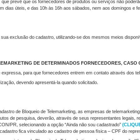
4, que prevê que os fornecedores de produtos ou serviços não poderão
m dias úteis, e das 10h às 16h aos sábados, nem aos domingos e fe
sua exclusão do cadastro, utilizando-se dos mesmos meios disponíve
ELEMARKETING DE DETERMINADOS FORNECEDORES, CASO
 expressa, para que fornecedores entrem em contato através dos tel
rização, devendo apresentá-la quando solicitado.
cadastro de Bloqueio de Telemarketing, as empresas de telemarketing,
tutos de pesquisa, deverão, através de seus representantes legais, r
ROCON/PR, selecionando a opção “Ainda não sou cadastrado”
(CLIQU
adastro fica vinculado ao cadastro de pessoa física – CPF do repres