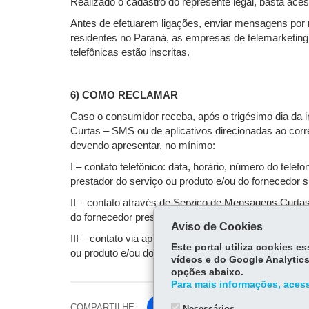
Realizado o cadastro do represente legal, basta ace
Antes de efetuarem ligações, enviar mensagens por
residentes no Paraná, as empresas de telemarketing, 
telefônicas estão inscritas.
6) COMO RECLAMAR
Caso o consumidor receba, após o trigésimo dia da 
Curtas – SMS ou de aplicativos direcionadas ao c
devendo apresentar, no mínimo:
I – contato telefônico: data, horário, número do te
prestador do serviço ou produto e/ou do fornecedor 
II – contato através de Serviço de Mensagens Curt
do fornecedor prestador do serviço ou produto e/ou d
Aviso de Cookies
III – contato via aplicativo: data, horário, número
Este portal utiliza cookies 
ou produto e/ou do fornecedor subcontratado e cópia 
vídeos e do Google Analytics
opções abaixo.
Para mais informações, acess
COMPARTILHE:
Fa
Necessários