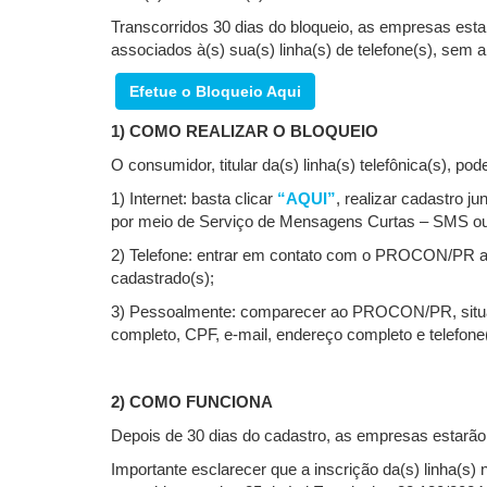
Transcorridos 30 dias do bloqueio, as empresas esta
associados à(s) sua(s) linha(s) de telefone(s), sem 
Efetue o Bloqueio Aqui
1) COMO REALIZAR O BLOQUEIO
O consumidor, titular da(s) linha(s) telefônica(s), p
1) Internet: basta clicar
“AQUI”
, realizar cadastro j
por meio de Serviço de Mensagens Curtas – SMS ou de
2) Telefone: entrar em contato com o PROCON/PR atr
cadastrado(s);
3) Pessoalmente: comparecer ao PROCON/PR, situado 
completo, CPF, e-mail, endereço completo e telefone
2) COMO FUNCIONA
Depois de 30 dias do cadastro, as empresas estarão 
Importante esclarecer que a inscrição da(s) linha(s)