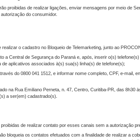
rão proibidas de realizar ligações, enviar mensagens por meio de S
a autorização do consumidor.
ode realizar o cadastro no Bloqueio de Telemarketing, junto ao PROCO
unto a Central de Segurança do Paraná e, após, inserir o(s) telefone
 aplicativos associados à(s) sua(s) linha(s) de telefone(s);
avés do 0800 041 1512, e informar nome completo, CPF, e-mail, en
na Rua Emiliano Perneta, n. 47, Centro, Curitiba-PR, das 8h30 às
(s) a ser(em) cadastrado(s).
proibidas de realizar contato por esses canais sem a autorização p
 não bloqueia os contatos efetuados com a finalidade de realizar a c